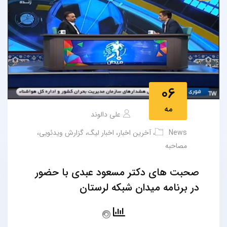
06
مه
علی دالوند
News
،
آخرین اخبار
،
اخبار لیگ
،
گزارش ویدئویی
،
مصاحبه
صحبت های دکتر مسعود عبدی با حضور
در برنامه میدان شبکه لرستان