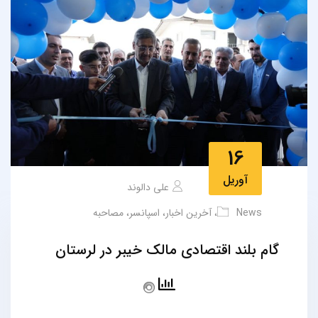
16
آوریل
علی دالوند
News
،
آخرین اخبار
،
اسپانسر
،
مصاحبه
گام بلند اقتصادی مالک خیبر در لرستان