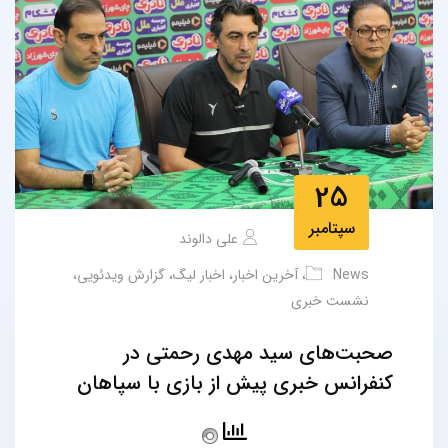
25
سپتامبر
علی دالوند
News
،
آخرین اخبار
،
اخبار لیگ
،
گزارش ویدئویی
،
نشست خبری
صحبت‌های سید مهدی رحمتی در
کنفرانس خبری پیش از بازی با سپاهان