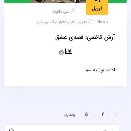
آوریل
علی دالوند
News
،
آخرین اخبار
،
اخبار لیگ
،
ورزشی
آرش کاظمی: قصه‌ی عشق
ادامه نوشته
صفحه‌بندی
1
2
5
بعدی
…
نوشته‌ها
Search