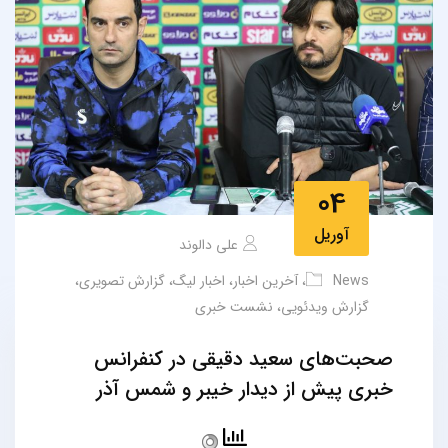
04
آوریل
علی دالوند
News
،
آخرین اخبار
،
اخبار لیگ
،
گزارش تصویری
،
گزارش ویدئویی
،
نشست خبری
صحبت‌های سعید دقیقی در کنفرانس
خبری پیش از دیدار خیبر و شمس آذر