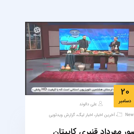
20
دسامبر
علی دالوند
New
،
آخرین اخبار
،
اخبار لیگ
،
گزارش ویدئویی
ر مهرداد قنبری کاپیتان