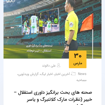
30
مارس
علی دالوند
News
،
آخرین اخبار
،
اخبار لیگ
،
گزارش ویدئویی
،
مصاحبه
صحنه های بحث برانگیز داوری استقلال –
خیبر (نظرات مارک کلاتنبرگ و یاسر