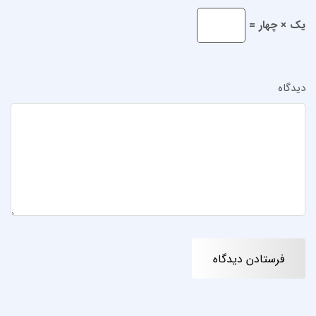
یک × چهار =
دیدگاه