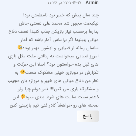
Armin
2020-12-17 در 00:36
چند سال پیش که خیبر بود نامطمئن بود!
نیکبخت مجبور شد محمد علی نعمتی جاش
بذاره! برحسب نیاز بازیکن جذب کنید! ضعف دفاع
میانی ببینید! اگر براساس آمار باشه که آمار
ساسان زمانه از ضیایی و ایشون بهتر بوده
امروز ضیایی میخواست یه پنالتی مفت مثل بازی
های قبل بده حواستون بود؟ اصلا این حرکت و
تکرارش در دوبازی خیلی مشکوک هست
به
نظر من دفاع میانی های خیبر و دروازه بان عجیب
و مشکوک بازی می کنن!!!! نمی‌دونم چرا ولی
ذهنم سمت سایت های شرط بندی میره
این
صحنه های رو خواهشاً کادر فنی تیم بازبینی کنن
پاسخ