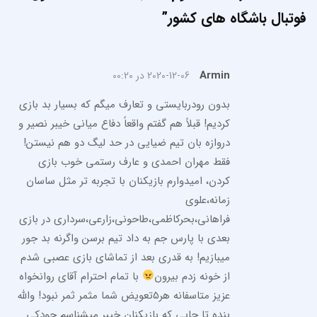
فوتبال باشگاه های کشور
”
Armin
2020-12-06 در 00:20
بدون رودربایستی و تعارف میگم که بسیار بد بازی
کردیم! قبلاً هم گفتم واقعاً دفاع میانی خیبر نصیر و
دروازه بان تیم ضیایی در حد لیگ دو هم نیستن!
فقط مهران احمدی و عارف رستمی خوب بازی
کردن، امیدوارم بازیکنان با تجربه تر مثل ساسان
زمانه،علوی
فراهانی،بحرکاظمی،طاحونی،زارعی،سرداری در بازی
بعدی با پارس جم به داد تیم برسن واگرنه بد جور
میبازیم! به قدری بعد از تماشای بازی عصبی شدم
از خونه زدم بیرون
با تمام احترام آقای روانخواه
عزیز متاسفانه هر5تعویض شما مثمر ثمر نبود! والله
بنده تا جایی که بازیکنان خیبر میشناسم جودکی