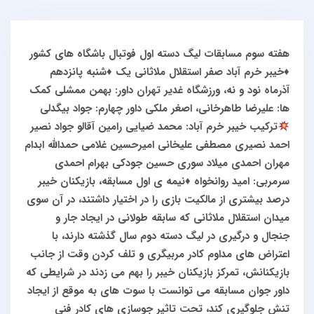
هفته سوم مسابقات لیگ دسته اول فوتبال باشگاه های کشور
♦️خیبر خرم آباد صفر استقلال ملاثانی یک
♦️شنبه پانزدهم
آذرماه نود و نه، ورزشگاه غدير تهران
داور: بهمن ممشلی
کمک
ها: علیرضا طاهرخانی، اصغر ملکی
داور چهارم: جواد بیگدلی
ترکیب خیبر خرم آباد:
محمد ضیایی
رامین آقالو
جواد نصیر
احمد نصیری
مصطفی علیخانی
امیرحسین غلامی
حمدالله ابدام
مهران احمدی
میلاد سوری
حسین جودکی
بهرام احمدی
سرمربی: امید روانخواه
♦️نیمه ی اول مسابقه، بازیکنان خیبر
درصد بیشتری از مالکیت بازی را در اختیار داشتند، در آن سوی
میدان استقلال ملاثانی که سابقه طولانی در ایجاد جار و
جنجال و درگیری در لیگ دسته دوم سال گذشته دارند، با
اعتراض های مداوم کادر مربیگری و تلف کردن وقت از جانب
بازیکنانش، تمرکز بازیکنان خیبر را بهم می زدند
در شرایطی که
داور جوان مسابقه می توانست با سوت های به موقع از ایجاد
تنش جلوگیری کند، تحت تاثیر جوسازی های کادر فنی