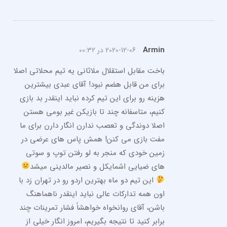
Armin
2020-12-06 در 00:32
باخت مقابل استقلال ملاثانی یه تیم محلاتی اصلا
برای من قابل هضم نبود! آقای عبدی بیشترین
هزینه رو برای این تیم کرده نباید اینقدر بد بازی
کنیم، متاسفانه چند تا بازیکن غیر بومی هستن
اصلا دوندگی و تعصب ندارن انگار دارن برای ما
مفت بازی می کنن! همش پاس های عرضی در
زمین خودی که منجر به لو رفتن توپ و سوتی
های ضیایی اشمایکل و نصیر مالدینی میشد
این تیم دو ماه بهترین اردو رو در تهران زد با
اون همه تدارکات عالی نباید اینقدر ناهماهنگ
باشن، آقای روانخواه خواهشاً فشار تمرینات چند
برابر کنید تا نتیجه بگیریم، امروز انگار خیلی از