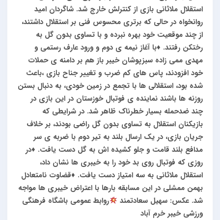
استقلال ملاثانی بازی از کنترلش خارج شد.
شاگردان امید
روانخواه در حالی که برتری محسوس فنی بر استقلال داشتند،
از چند موقعیت خود بهره نبرده و با تساوی بدون گل به
رختکن رفتند.
♦️با آغاز نیمه ی دوم و ورود عارف رستمی و
مهدی ممی زاده سبزپوشان خیبر باز هم بر دامنه ی حملات
خود افزودند، پاس های کم ضرب و تغییر جناح بازی ،باعث
شده بود، استقلالی ها با تجمع در زمین خودی، به دنبال بستن
روزنه ها باشند
نماینده ی فوتبال خوزستان در این بازی در
چند ضدحمله بسیار خطرناک ظاهر شد. در شرایطی که
بازیکنان استقلال به تساوی بدون گل راضی بودند، بر خلاف
جریان بازی، در یک ارسال بلند به تیر دوم با ضربه ی سر
مدافع بلند قامت و جلو کشیده اش به گل دست یافت.
♦️در
روزی که فوتبال روی بد خود را به خیبری ها نشان داد،
استقلال ملاثانی به سه امتیاز دست یافت.
♦️قضاوت نامتعادل
بهمن ممشلی در این مسابقه بارها با اعتراض خیبری ها مواجه
شد.
عکس: سهیل سعادتمند
روابط‌ عمومی باشگاه فرهنگی
ورزشی خیبر خرم آباد