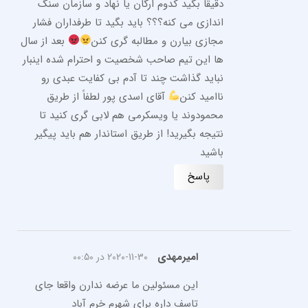
دقیقاً بگید کدوم ارگان یا نهاد و سازمان سنگ
اندازی می کنه؟؟؟ باید بگید تا طرفداران فشار
مجازی بیارن و مطالبه گری کنن
بعد از سال
ها این تیم صاحب شخصیت و احترام شده اینبار
نباید گذاشت چند تا آدم بی کفایت عبدی رو
ناامید کنن
آقای اسدی پور لطفاً از طریق
محمودوند یا ویسکرمی هم لابی گری کنید تا
نتیجه بگیرید! از طریق استاندار هم باید پیگیر
باشید
پاسخ
امیرمهدی
2020-11-30 در 00:50
این مسئولین ما عرضه ندارن واقعا جای
تاسف داره برای شهرم خرم آباد