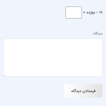
19 − دوازده =
دیدگاه