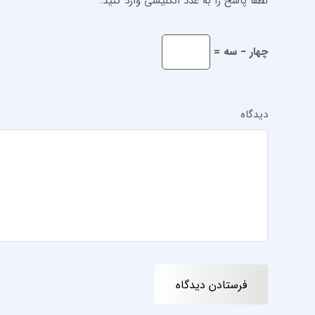
لطفا پاسخ را به عدد انگلیسی وارد کنید:
چهار − سه =
دیدگاه